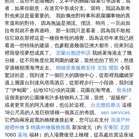
然而，這些不是隨機的，文本中的關鍵/線索引導讀者，或
者，如果你願意，在迷宮中形成分支。 當時，我認為新奇
對他來說是最重要的。 我欽佩他對時事和易腐爛事物的異
常溫和的對待。 因為無論是潮流、俚語、時尚，一旦由加
拉奇寫就不會再過時。 那一刻我只是看著，因為我不敢相
信它就在那裡這是一種很奇怪的感覺，因為這些年來我已經
看過一些特殊的建築，也參觀過幾個亞洲大都市，但來到這
裡我發現夢想成真了。
宜蘭台胞證申請
我繞著海港走了幾
分鐘，從不同角度欣賞周圍的建築，當然也拍了照片，然後
穿過橋朝濱海灣走去。
精緻茶會服務安排
北投 撥筋
令我
驚訝的是，我到達了一個巨大的購物中心，從那裡我繼續穿
過上層露台到達烏塔瑪酒店，從那裡步行一小段路，我到達
了“伊甸園”，佔地101公頃的花園，花園在海灣邊。
骨灰罈
這個美妙的公園擁有許多植物和人工湖，當然，“超級樹”，
或者更常見的阿凡達樹，也位於這裡。
台北撥筋療法
這棵
18公尺高的人造巨樹堪稱一個真正的奇蹟。
seo services
它們由兩座超寬的橋樑連接起來，您可以在支付
浪漫戶外
婚禮外燴
5
桃園外燴服務推薦
新加坡元（約
安養院 北部
1060
墓地
福林）的入場費後登上橋樑，從高處欣賞這座城