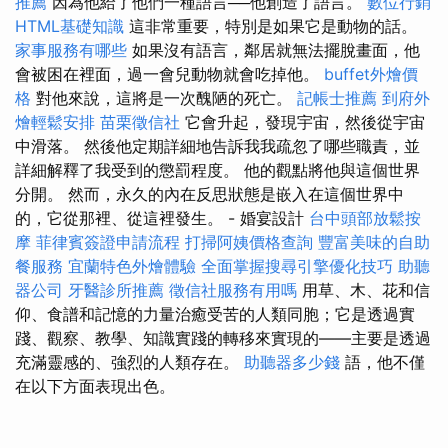
推薦
因為他給了他們一種語言──他創造了語言。
數位行銷
HTML基礎知識
這非常重要，特別是如果它是動物的話。
家事服務有哪些
如果沒有語言，鄰居就無法擺脫畫面，他
會被困在裡面，過一會兒動物就會吃掉他。
buffet外燴價
格
對他來說，這將是一次醜陋的死亡。
記帳士推薦
到府外
燴輕鬆安排
苗栗徵信社
它會升起，發現宇宙，然後從宇宙
中滑落。 然後他定期詳細地告訴我我疏忽了哪些職責，並
詳細解釋了我受到的懲罰程度。 他的觀點將他與這個世界
分開。 然而，永久的內在反思狀態是嵌入在這個世界中
的，它從那裡、從這裡發生。 - 婚宴設計
台中頭部放鬆按
摩
菲律賓簽證申請流程
打掃阿姨價格查詢
豐富美味的自助
餐服務
宜蘭特色外燴體驗
全面掌握搜尋引擎優化技巧
助聽
器公司
牙醫診所推薦
徵信社服務有用嗎
用草、木、花和信
仰、食譜和記憶的力量治癒受苦的人類同胞；它是透過實
踐、觀察、教學、知識實踐的轉移來實現的——主要是透過
充滿靈感的、強烈的人類存在。
助聽器多少錢
語，他不僅
在以下方面表現出色。