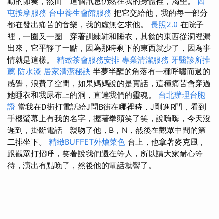
動的節奏，然而，這個訊息仍然在我的身體裡，渴望。
西
屯按摩服務
台中養生會館服務
把它交給他，我的每一部分
都在發出痛苦的音樂，我的虛無乞求他。
長照2.0
在院子
裡，一圈又一圈，穿著訓練鞋和睡衣，其餘的東西從洞裡漏
出來，它平靜了一點，因為那時剩下的東西就少了，因為事
情就是這樣。
精緻茶會服務安排
專業清潔服務
牙醫診所推
薦
防水漆
居家清潔秘訣
半夢半醒的角落有一種呼嘯而過的
感覺，浪費了空間，如果媽媽說的是實話，這種痛苦會穿過
她睡衣和我尿布上的洞，直達我們的靈魂。
台北辦理台胞
證
當我在D街打電話給J問B街在哪裡時，J剛進R門，看到
手機螢幕上有我的名字，握著拳頭笑了笑，說嗨嗨，今天沒
遲到，掛斷電話，親吻了他，B，N，然後在觀眾中間的第
二排坐下。
精緻BUFFET外燴菜色
台上，他拿著麥克風，
跟觀眾打招呼，笑著說我們還在等人，所以請大家耐心等
待，演出有點晚了，然後他的電話就響了。