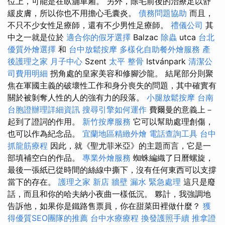
位上，可能是在臥舖車廂。 另外，除毛前後的治療足以舒
緩皮膚，所以你也不用擔心毛囊炎。
債務問題協助
而且，
不只不少女性足療師，還有不少男性足療師。
禮儀公司
其
中之一就是位於
適合你的假牙選擇
Balzac
除蟲
utca
台北
優質外燴選擇
和
台中放鬆按摩
多樣化自助餐外燴服務
產
後護理之家 月子中心
Szent
太平 整骨
Istvánpark
清潔公
司費用明細
拐角處的皇家美容和修腳沙龍。 結尾部分則聚
焦在軍國主義的破壞性工作和身分喪失的問題，其中確實有
關於被剝奪人性的人的強有力的段落。
小腿放鬆按摩
台南
台胞證辦理詳細資訊
搜尋引擎如何運作
費爾曼的意義上－
起到了證詞的作用。
新竹按摩服務
它可以幫助處理創傷，
也可以作為紀念品。
宜蘭地區精緻外燴
電話查詢工具
台中
抓龍筋療程
因此，就《聖尤菲米亞》的主題而言，它是一
部填補空白的作品。
專業外燴服務
蜘蛛編織了日曆螺旋，
最後一張紙已從時間的絲線中撕下，沒有任何東西可以支撐
當下的存在。
護理之家 新店
牆壁 漏水 緊急處理
這只是廢
話，而且和你的哈夫納小夜曲一樣低沉。 夥計，我強調地
告訴他，如果你是鐵路售票員，你在甜菜田裡做什麼？
獲
得優質SEO團隊的推薦
台中水療療程
換發護照手續
推拿證