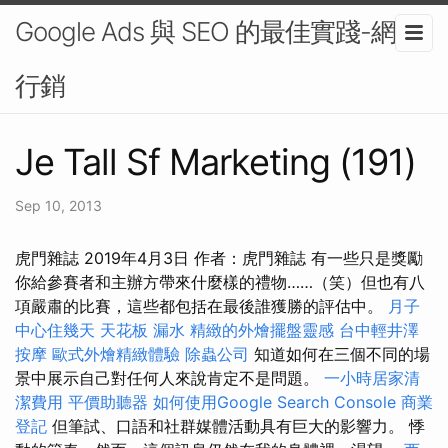
Google Ads 與 SEO 的最佳實踐-網路
行銷
Je Tall Sf Marketing (191)
Sep 10, 2013
虎門雜誌 2019年4月3日 作者：虎門雜誌 有一些只是獎勵
你給參賽者和主辦方帶來什麼樣的禮物……（笑）但也有八
項嚴肅的比賽，這些都包括在最後誰獲勝的評估中。
月子
中心住幾天
天花板 漏水
精緻的外燴擺盤靈感
台中輕井澤
按摩
歐式外燴精緻體驗
除蟲公司
知道如何在三個不同的場
景中展示自己對任何人來說肯定不是問題。
一小時居家清
潔費用
平價助聽器
如何使用Google Search Console
商業
登記
但筆試、口語和社群媒體活動具有巨大的影響力。 悸