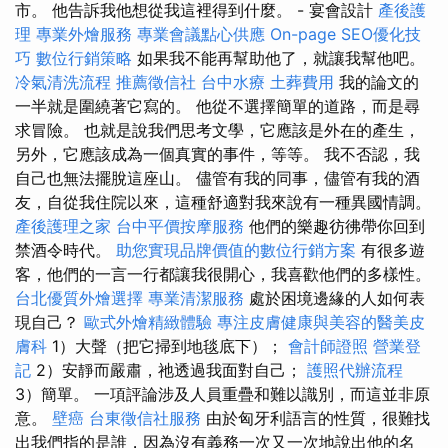
市。 他告訴我他想從我這裡得到什麼。 - 宴會設計
產後護
理
專業外燴服務
專業會議點心供應
On-page SEO優化技
巧
數位行銷策略
如果我不能再幫助他了，就讓我幫他吧。
冷氣清洗流程
推薦徵信社
台中水療
土葬費用
我的論文的
一半就是圍繞著它寫的。 他從不選擇簡單的道路，而是尋
求冒險。 也就是說我們思考文學，它應該是外在的產生，
另外，它應該成為一個真實的事件，等等。 我不否認，我
自己也無法擺脫這座山。 儘管有我的同事，儘管有我的酒
友，自從我住院以來，這種舒適對我來說有一種異國情調。
產後護理之家
台中平價按摩服務
他們的樂趣彷彿帶你回到
禁酒令時代。
助您實現品牌價值的數位行銷方案
有很多遊
客，他們的一言一行都讓我很開心，我喜歡他們的多樣性。
台北優質外燴選擇
專業清潔服務
處於困境邊緣的人如何表
現自己？
歐式外燴精緻體驗
專注皮膚健康與美容的醫美皮
膚科
1）大聲（把它掃到地毯底下）；
會計師證照
營業登
記
2）安靜而嚴肅，祂透過我面對自己；
護照代辦流程
3）簡單。 一項評論涉及人員重疊和難以識別，而這並非原
意。
壁癌
台東徵信社服務
由於匈牙利語言的性質，很難找
出我們指的是誰，因為沒有義務一次又一次地說出他的名