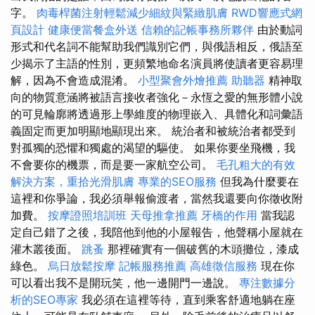
字。
肉毒桿菌注射輕鬆減少細紋與緊緻肌膚
RWD響應式網
頁設計
健康便當餐盒外送
信賴的記帳事務所夥伴
由於動詞
形式和代名詞不能幫助我們識別它們，與俄語相反，俄語至
少揭示了主語的性別，更頻繁地命名演員將使讀者更容易理
解，因為不會造成混淆。
小型聚會外燴推薦
助聽器
精神取
向的物質意涵將被語言接收者強化－永恆之愛的無形體小說
的可見輪廓將透過形上學維度的物理嵌入、具體化和詞彙語
義固定而更加明顯地顯現出來。 統治者和被統治者都受到
對孤獨的恐懼和獨處的渴望的驅使。 如果你要坐飛機，我
不會要你的機票，而是要一家航空公司。
毛孔粗大的有效
解決方案，重拾光滑肌膚
專業的SEO服務
但我為什麼要在
這裡和你爭論，我必須舉報偷渡者，當然我還要向你徵收附
加費。
按摩證照培訓班
天母推拿推薦
牙橋的作用
當我認
定自己錯了之後，我陪他到他的小屋報告，他聲稱小屋就在
灌木叢後面。
跳蚤
那裡確實有一個破舊的木頭攤位，漆成
綠色。
烏日放鬆按摩
記帳服務推薦
高雄徵信服務
現在你
可以看出我不是開玩笑，他一邊開門一邊說。
專注數據分
析的SEO專家
我必須在這裡等待，直到乘客舒適地躺在座