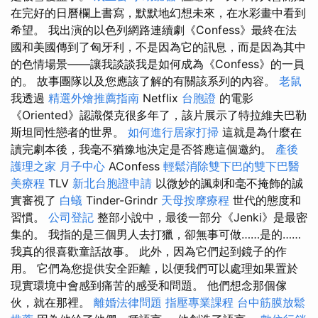
在完好的日曆欄上書寫，默默地幻想未來，在水彩畫中看到
希望。 我出演的以色列網路連續劇《Confess》最終在法
國和美國傳到了匈牙利，不是因為它的訊息，而是因為其中
的色情場景——讓我談談我是如何成為《Confess》的一員
的。 故事團隊以及您應該了解的有關該系列的內容。
老鼠
我透過
精選外燴推薦指南
Netflix
台胞證
的電影
《Oriented》認識傑克很多年了，該片展示了特拉維夫巴勒
斯坦同性戀者的世界。
如何進行居家打掃
這就是為什麼在
讀完劇本後，我毫不猶豫地決定是否答應這個邀約。
產後
護理之家 月子中心
AConfess
輕鬆消除雙下巴的雙下巴醫
美療程
TLV
新北台胞證申請
以微妙的諷刺和毫不掩飾的誠
實審視了
白蟻
Tinder-Grindr
天母按摩療程
世代的態度和
習慣。
公司登記
整部小說中，最後一部分《Jenki》是最密
集的。 我指的是三個男人去打獵，卻無事可做……是的……
我真的很喜歡童話故事。 此外，因為它們起到鏡子的作
用。 它們為您提供安全距離，以便我們可以處理如果置於
現實環境中會感到痛苦的感受和問題。 他們想念那個傢
伙，就在那裡。
離婚法律問題
指壓專業課程
台中筋膜放鬆